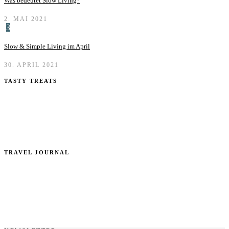
Was bedeutet Slow Living?
2. MAI 2021
3
Slow & Simple Living im April
30. APRIL 2021
TASTY TREATS
TRAVEL JOURNAL