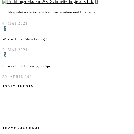
1
Frühlingsdeko am Ast aus Naturmaterialien und Filzwolle
4. MAI 2021
2
Was bedeutet Slow Living?
2. MAI 2021
3
Slow & Simple Living im April
30. APRIL 2021
TASTY TREATS
TRAVEL JOURNAL