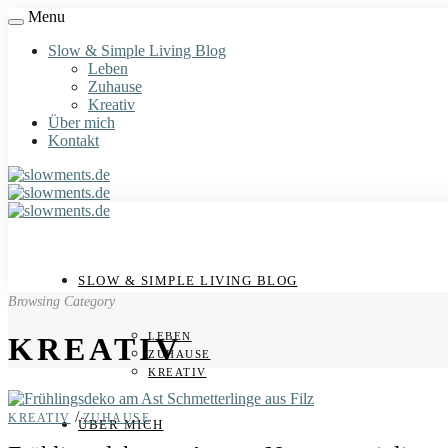
Menu
Slow & Simple Living Blog
Leben
Zuhause
Kreativ
Über mich
Kontakt
SLOW & SIMPLE LIVING BLOG
Browsing Category
LEBEN
KREATIV
ZUHAUSE
KREATIV
/
KREATIV
ZUHAUSE
ÜBER MICH